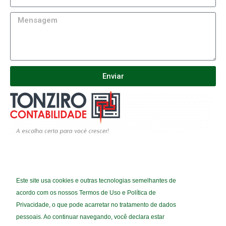
Enviar
Este site usa cookies e outras tecnologias semelhantes de
(33) 3279-8682
acordo com os nossos Termos de Uso e Política de
(33) 3279-8650
Privacidade, o que pode acarretar no tratamento de dados
THAIRINE@TONZIRO.COM.BR
pessoais. Ao continuar navegando, você declara estar