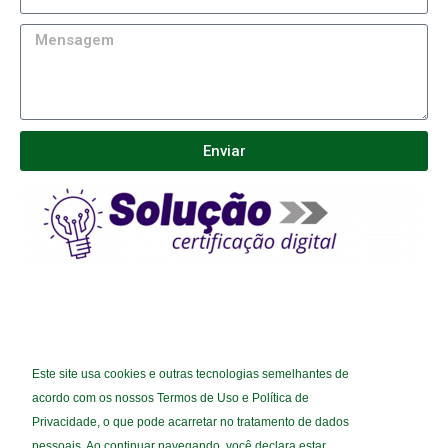
Enviar
(11) 2690-2372
Este site usa cookies e outras tecnologias semelhantes de
(11) 9 5292-2354
acordo com os nossos Termos de Uso e Política de
SOLUCAOCERTIFICADORA@GMAIL.COM
Privacidade, o que pode acarretar no tratamento de dados
pessoais. Ao continuar navegando, você declara estar