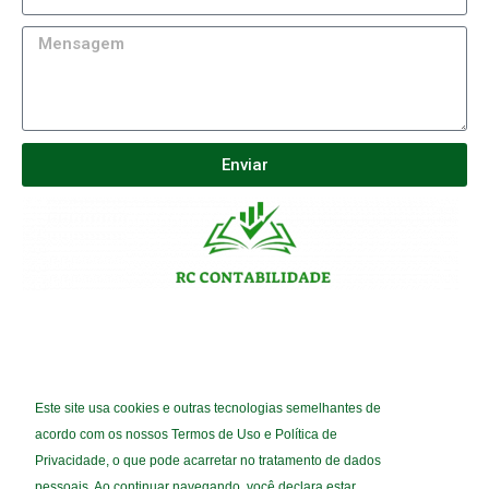
Enviar
(92) 9 8286-1098
Este site usa cookies e outras tecnologias semelhantes de
(92) 9 9172-7740
acordo com os nossos Termos de Uso e Política de
CONTABILKTRANS@GMAIL.COM
Privacidade, o que pode acarretar no tratamento de dados
pessoais. Ao continuar navegando, você declara estar