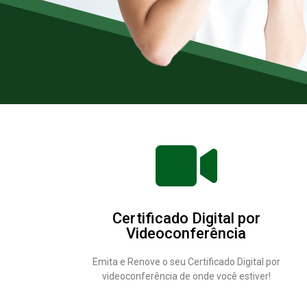
Certificado Digital por
Videoconferência
Emita e Renove o seu Certificado Digital por
videoconferência de onde você estiver!