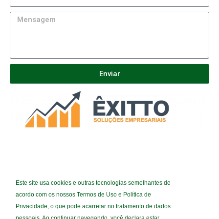
Enviar
(92) 3024-3790
Este site usa cookies e outras tecnologias semelhantes de
(92) 9 8553-4536
acordo com os nossos Termos de Uso e Política de
ATENDIMENTO@EXITTOSOLUCOES.COM.BR
Privacidade, o que pode acarretar no tratamento de dados
pessoais. Ao continuar navegando, você declara estar