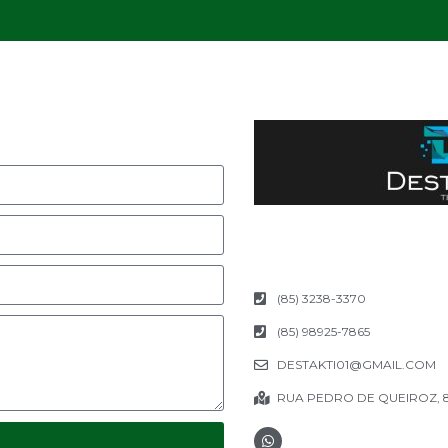
(85) 3238-3370
(85) 98925-7865
DESTAKTI01@GMAIL.COM
RUA PEDRO DE QUEIROZ, 87