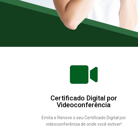
Certificado Digital por
Videoconferência
Emita e Renove o seu Certificado Digital por
videoconferência de onde você estiver!