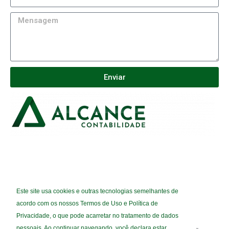
Enviar
(31) 3851-4565
Este site usa cookies e outras tecnologias semelhantes de
(31) 3852-4793
acordo com os nossos Termos de Uso e Política de
GABRIEL@ALCANCECONTABILIDADE.NET.BR
Privacidade, o que pode acarretar no tratamento de dados
pessoais. Ao continuar navegando, você declara estar